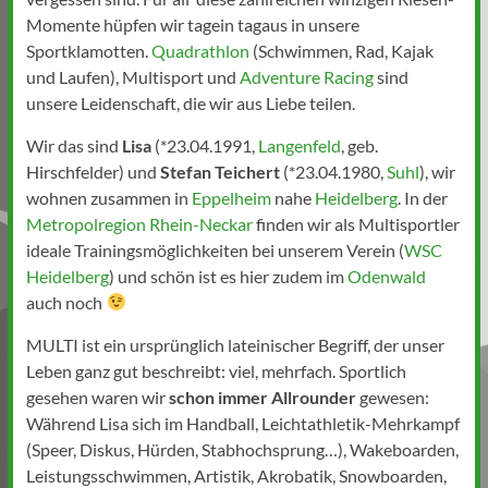
Momente hüpfen wir tagein tagaus in unsere
Sportklamotten.
Quadrathlon
(Schwimmen, Rad, Kajak
und Laufen), Multisport und
Adventure Racing
sind
unsere Leidenschaft, die wir aus Liebe teilen.
Wir das sind
Lisa
(*23.04.1991,
Langenfeld
, geb.
Hirschfelder) und
Stefan Teichert
(*23.04.1980,
Suhl
), wir
wohnen zusammen in
Eppelheim
nahe
Heidelberg
. In der
Metropolregion Rhein-Neckar
finden wir als Multisportler
ideale Trainingsmöglichkeiten bei unserem Verein (
WSC
Heidelberg
) und schön ist es hier zudem im
Odenwald
auch noch
MULTI ist ein ursprünglich lateinischer Begriff, der unser
Leben ganz gut beschreibt: viel, mehrfach. Sportlich
gesehen waren wir
schon immer Allrounder
gewesen:
Während Lisa sich im Handball, Leichtathletik-Mehrkampf
(Speer, Diskus, Hürden, Stabhochsprung…), Wakeboarden,
Leistungsschwimmen, Artistik, Akrobatik, Snowboarden,