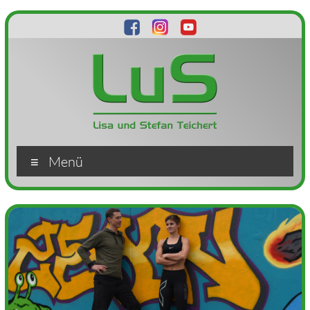
Zum
Inhalt
springen
Lisa
Menü
und
Stefan
Teichert
Multisport
und
Personaltraining